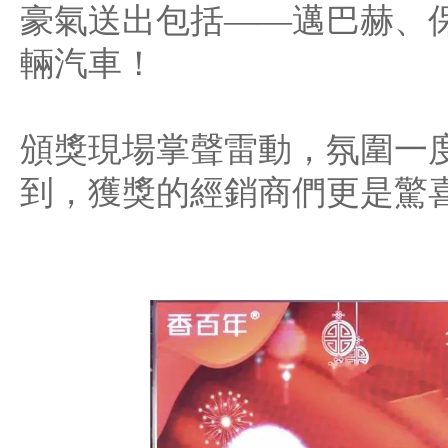
豪氣送出包括——邁巴赫、保
輛汽車！
頒獎現場掌聲雷動，氛圍一
到，獲獎的經銷商們更是驚