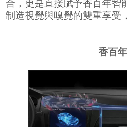
合，更是直接賦予香百年智
制造視覺與嗅覺的雙重享受
香百