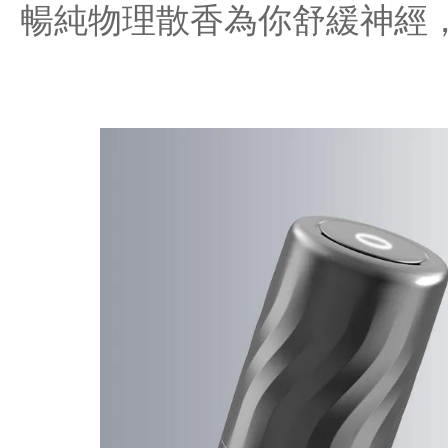
暢純物理散香為你舒緩神經