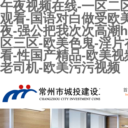
午夜视频在线-一区二
观看-国语对白做受欧
夜-强公把我次次高潮h
区三区-欧美色鬼-淫
看-性国产精品-欧美
老司机-欧美污污视频
首
In